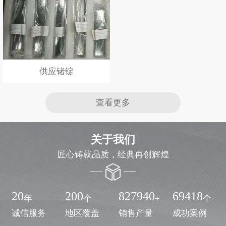
供应锗锭
查看更多
关于我们
匠心铸就品质，经典再创辉煌
20
200
827940
69418
年
个
+
个
诚信服务
地区覆盖
销售产量
成功案例