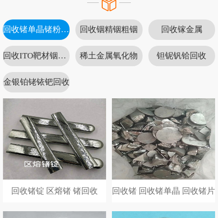
回收锗单晶锗粉锗泥
回收铟精铟粗铟
回收镓金属
回收ITO靶材铟靶材
稀土金属氧化物
钽铌钒铪回收
金银铂铑铱钯回收
回收锗锭 区熔锗 锗回收
回收锗 回收锗单晶 回收锗片