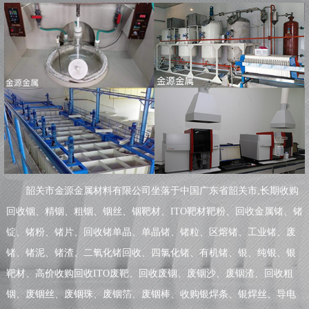
韶关市金源金属材料有限公司坐落于中国广东省韶关市,长期收购
回收铟、精铟、粗铟、铟丝、铟靶材、ITO靶材靶粉、回收金属锗、锗
锭、锗粉、锗片、回收锗单晶、单晶锗、锗粒、区熔锗、工业锗、废
锗、锗泥、锗渣、二氧化锗回收、四氯化锗、有机锗、银、纯银、银
靶材、高价收购回收ITO废靶、回收废铟、废铟沙、废铟渣、回收粗
铟、废铟丝、废铟珠、废铟箔、废铟棒、收购银焊条、银焊丝、导电