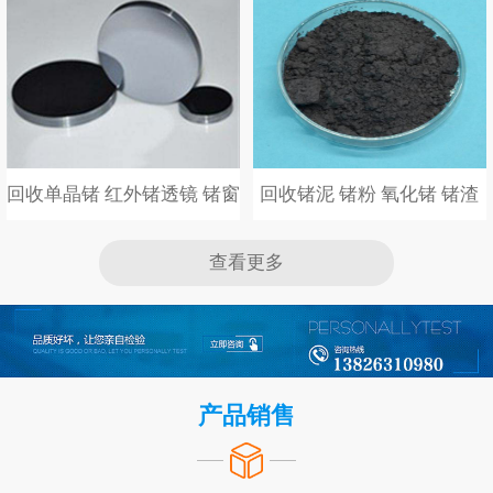
回收单晶锗 红外锗透镜 锗窗口
回收锗泥 锗粉 氧化锗 锗渣
查看更多
产品销售